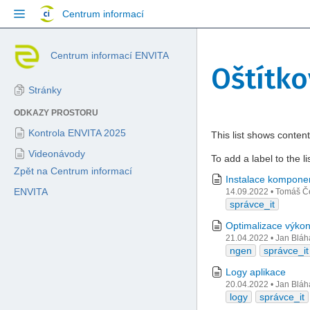
Přejít
Centrum informací
na
obsah
Skip
Centrum informací ENVITA
to
Oštítk
breadcrumbs
Přejít
Stránky
na
ODKAZY PROSTORU
hlavičku
menu
Kontrola ENVITA 2025
This list shows content
Přejít
Videonávody
na
To add a label to the l
Zpět na Centrum informací
menu
Instalace komponen
akcí
ENVITA
14.09.2022
•
Tomáš Č
Přejít
správce_it
na
Optimalizace výk
rychlé
21.04.2022
•
Jan Bláh
vyhledávání
ngen
správce_it
Logy aplikace
20.04.2022
•
Jan Bláh
logy
správce_it