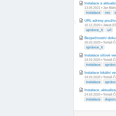
Instalace a aktual
13.05.2021
•
Jan Bláh
instalace
res
URL adresy použí
10.12.2020
•
Jakub Eč
správce_it
url
Bezpečnostní dok
26.03.2020
•
Tomáš Č
správce_it
Instalace síťové ve
24.03.2020
•
Tomáš Č
instalace
správc
Instalace lokální ve
24.03.2020
•
Tomáš Č
instalace
správc
Instalace, aktualiz
24.03.2020
•
Tomáš Č
instalace
dopor