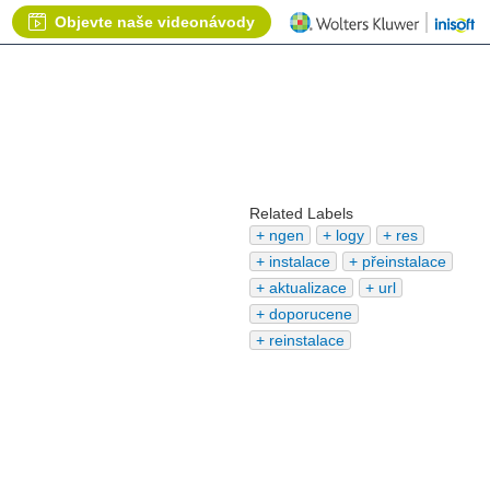
Objevte naše videonávody
Related Labels
ngen
logy
res
instalace
přeinstalace
aktualizace
url
doporucene
reinstalace