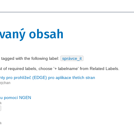
ovaný obsah
 tagged with the following label:
správce_it
ist of required labels, choose '+ labelname' from Related Labels.
ty pro prohlížeč (EDGE) pro aplikace třetích stran
ejchan
onu pomocí NGEN
a
a