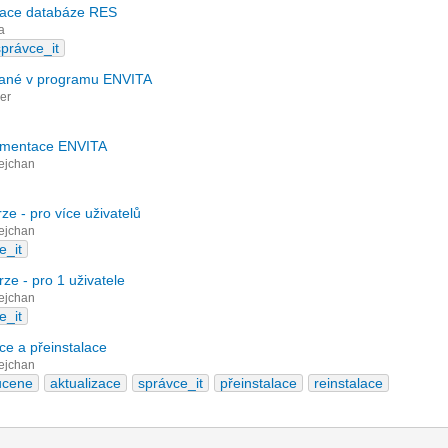
izace databáze RES
a
správce_it
vané v programu ENVITA
er
umentace ENVITA
ejchan
rze - pro více uživatelů
ejchan
e_it
rze - pro 1 uživatele
ejchan
e_it
ace a přeinstalace
ejchan
ucene
aktualizace
správce_it
přeinstalace
reinstalace