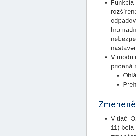
Funkcia 
rozšíre
odpadov.
hromadná
nebezpe
nastave
V modu
pridaná 
Ohlá
Preh
Zmenené
V tlači 
11) bola