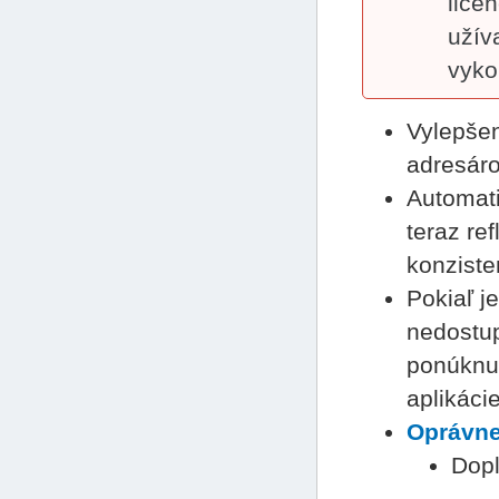
licen
užív
vyko
Vylepšen
adresár
Automati
teraz re
konziste
Pokiaľ j
nedostup
ponúknut
aplikácie
Oprávne
Dopl