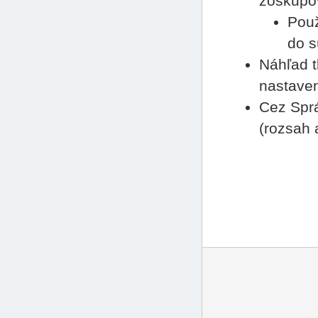
zoskupov
Použ
do s
Náhľad t
nastaven
Cez Sprá
(rozsah 