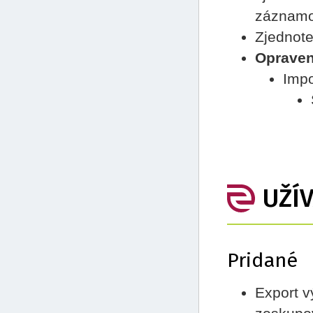
záznam
Zjednote
Oprave
Impo
UŽÍ
Pridané
Export v