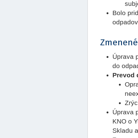
subj
Bolo pri
odpadov
Zmenené
Úprava p
do odpa
Prevod 
Opra
neex
Zrýc
Úprava p
KNO o Y-
Skladu 