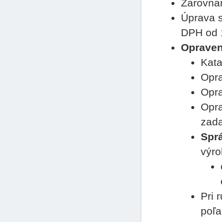
Zarovnan
Úprava s
DPH od 1
Oprave
Kata
Opra
Opra
Opra
zada
Spr
výro
Pri 
poľa