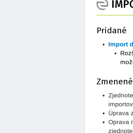
IMP
Pridané
Import 
Rozš
možn
Zmenené
Zjednote
importo
Úprava z
Oprava m
zjednot