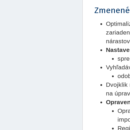
Zmenené
Optimali
zariadeni
nárastov
Nastave
spre
Vyhľadáv
odob
Dvojklik
na úprav
Oprave
Opra
impo
Regi