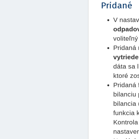
Pridané
V nastav
odpado
voliteľný
Pridaná 
vytried
dáta sa 
ktoré zo
Pridaná 
bilanciu
bilancia
funkcia 
Kontrola
nastaven