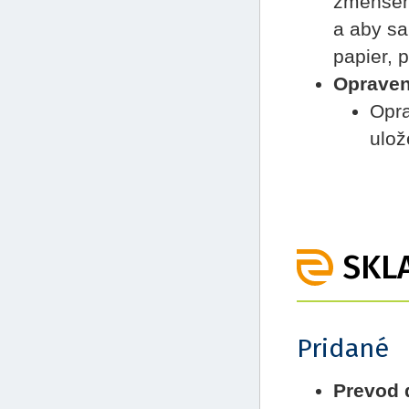
zmenšená
a aby sa
papier, p
Oprave
Opra
ulož
SKL
Pridané
Prevod 