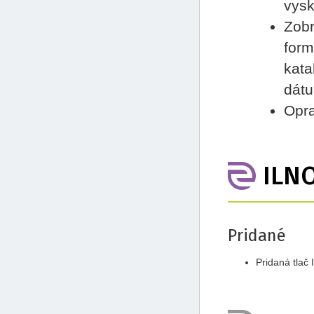
vysk
Zobr
form
kata
dátu
Opra
ILN
Pridané
Pridaná tlač