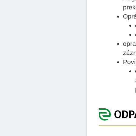
prek
Opr
opra
záz
Povi
ODP