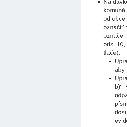
Na dávke
komunál
od obce 
označiť 
označeni
ods. 10,
tlače).
Úpra
aby 
Úpra
b)".
odpa
písm
dost
evid