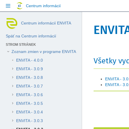
Přejít
Centrum informácií
na
obsah
Přeskočit
Jít
Skip
Centrum informácií ENVITA
na
na
ENVITA
to
konec
začátek
breadcrumbs
banneru
banneru
Späť na Centrum informácií
Přejít
na
STROM STRÁNEK
hlavičku
Zoznam zmien v programe ENVITA
Přejít
Přejít
menu
Všetky vyd
na
na
Přejít
ENVITA - 4.0.0
konec
začátek
na
ENVITA - 3.0.9
metadat
metadat
menu
akcí
ENVITA - 3.0.8
ENVITA - 3.0
Přejít
ENVITA - 3.0
ENVITA - 3.0.7
na
rychlé
ENVITA - 3.0.6
vyhledávání
ENVITA - 3.0.5
ENVITA - 3.0.4
ENVITA - 3.0.3