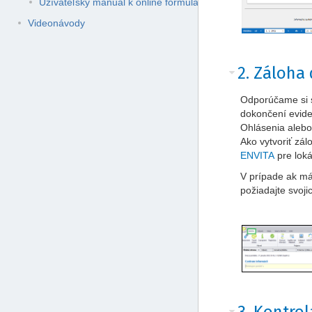
Užívateľský manuál k online formuláru na vytvorenie XML Oh
Videonávody
2. Záloha
Odporúčame si s
dokončení evide
Ohlásenia aleb
Ako vytvoriť zál
ENVITA
pre loká
V prípade ak má
požiadajte svoji