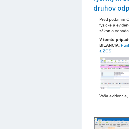
druhov odp
Pred podaním O
fyzické a evide
zákon o odpadoc
V tomto prípa
BILANCIA
:
Funk
a ZOS
Vaša evidencia, 