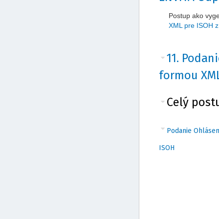
Postup ako vyg
XML pre ISOH 
11. Podan
formou XML
Celý post
Podanie Ohlásen
ISOH