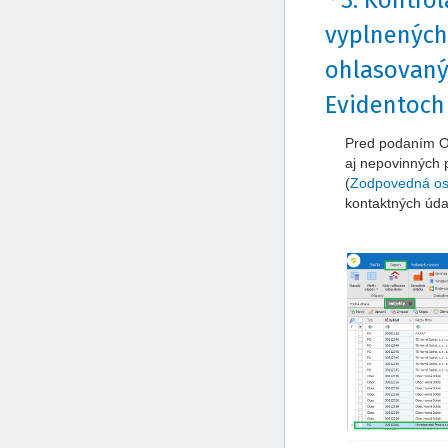
3. Kontrol
vyplnených
ohlasovaný
Evidentoch
Pred podaním O
aj nepovinných
(
Zodpovedná oso
kontaktných údaj