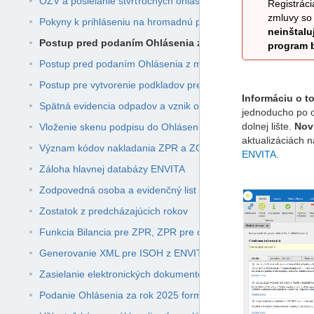
OZV a posielanie štvrťročných ohlásení
Registrác
zmluvy
so 
Pokyny k prihláseniu na hromadnú prezentáciu ENVITA Odpa
neinštalu
Postup pred podaním Ohlásenia z modulu Odpady
program
Postup pred podaním Ohlásenia z modulu Sklad a Obchod s
Postup pre vytvorenie podkladov pre osoby vykonávajúce tr
Informáciu o t
Spätná evidencia odpadov a vznik odpadu
jednoducho po 
dolnej lište.
Nov
Vloženie skenu podpisu do Ohlásenia
aktualizáciách n
Význam kódov nakladania ZPR a ZO v programe ENVITA Od
ENVITA
.
Záloha hlavnej databázy ENVITA
Zodpovedná osoba a evidenčný list
Zostatok z predcházajúcich rokov
Funkcia Bilancia pre ZPR, ZPR pre ohlásenie a ZOS
Generovanie XML pre ISOH z ENVITA Odpady
Zasielanie elektronických dokumentov
Podanie Ohlásenia za rok 2025 formou XML súborov pre ISO