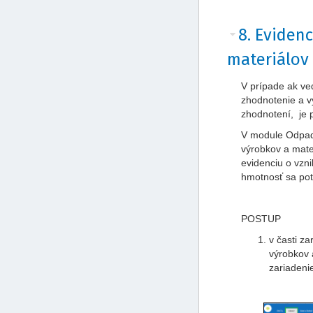
8. Eviden
materiálov 
V prípade ak ve
zhodnotenie a v
zhodnotení, je 
V module Odpady
výrobkov a mater
evidenciu o vzn
hmotnosť sa pot
POSTUP
v časti z
výrobkov 
zariadeni