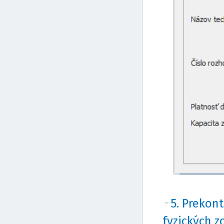
5. Prekon
fyzických z