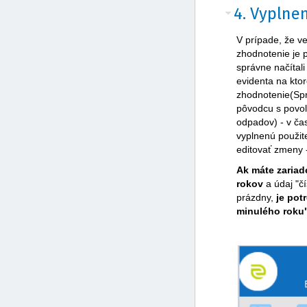
4. Vyplne
V prípade, že ve
zhodnotenie je 
správne načítal
evidenta na kto
zhodnotenie(
Sp
pôvodcu s povol
odpadov
) - v č
vyplnenú použit
editovať zmeny -
Ak máte zariad
rokov
a údaj "č
prázdny,
je pot
minulého roku"