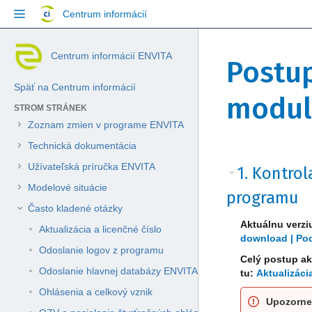
Přejít
Centrum informácií
na
obsah
Přeskočit
Jít
Skip
Centrum informácií ENVITA
na
na
Postu
to
konec
začátek
breadcrumbs
banneru
banneru
Späť na Centrum informácií
Přejít
modul
na
STROM STRÁNEK
hlavičku
Zoznam zmien v programe ENVITA
menu
Přejít
Technická dokumentácia
na
Přejít
Přejít
Užívateľská príručka ENVITA
1. Kontrol
menu
na
na
akcí
Modelové situácie
konec
začátek
programu
Přejít
metadat
metadat
Často kladené otázky
na
Aktuálnu verzi
rychlé
Aktualizácia a licenčné číslo
download | Pod
vyhledávání
Odoslanie logov z programu
Celý postup ak
Odoslanie hlavnej databázy ENVITA
tu:
Aktualizác
Ohlásenia a celkový vznik
Upozorne