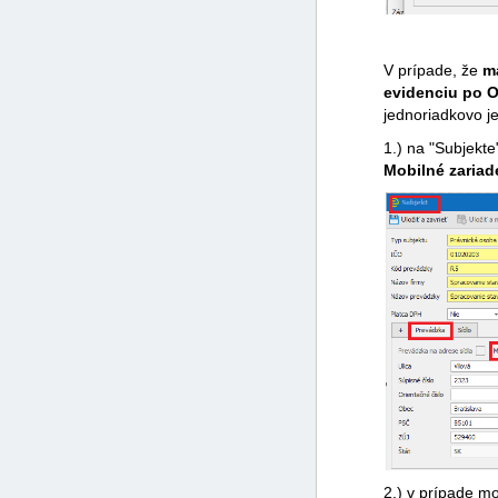
V prípade, že
má
evidenciu po
jednoriadkovo j
1.) na "Subjekt
Mobilné zariad
2.) v prípade mo