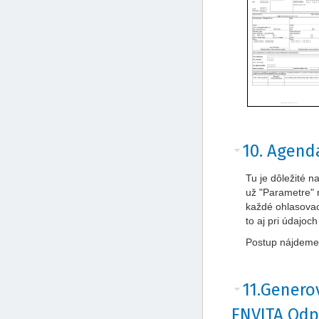
10. Agend
Tu je dôležité n
už "Parametre" 
každé ohlasovaci
to aj pri údajoc
Postup nájdeme
11.Genero
ENVITA Od