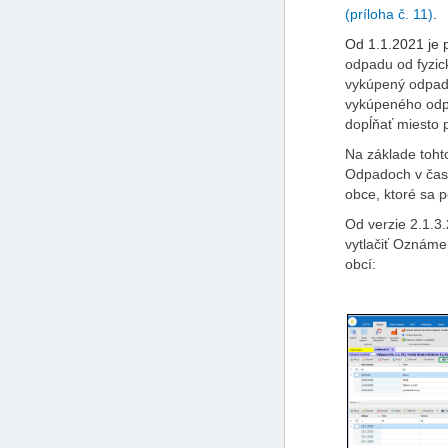
(príloha č. 11)
.
Od 1.1.2021 je 
odpadu od fyzic
vykúpený odpad
vykúpeného odpa
dopĺňať miesto 
Na základe toht
Odpadoch v čast
obce, ktoré sa 
Od verzie 2.1.3.
vytlačiť Oznáme
obcí: