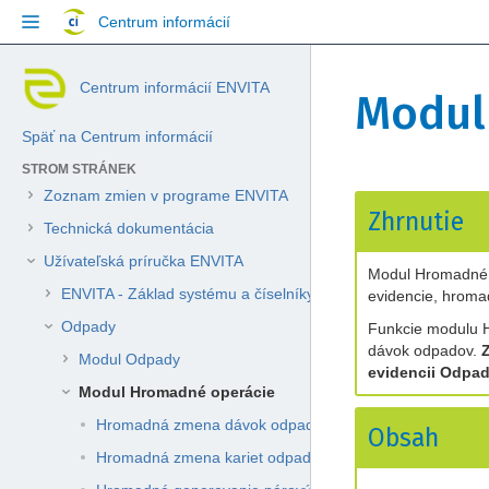
Přejít
Centrum informácií
na
obsah
Přeskočit
Jít
Skip
Centrum informácií ENVITA
na
na
Modul
to
konec
začátek
breadcrumbs
banneru
banneru
Späť na Centrum informácií
Přejít
na
STROM STRÁNEK
hlavičku
Zoznam zmien v programe ENVITA
Přejít
Přejít
menu
Zhrnutie
na
na
Přejít
Technická dokumentácia
konec
začátek
na
Užívateľská príručka ENVITA
metadat
metadat
menu
Modul Hromadné 
akcí
ENVITA - Základ systému a číselníky
evidencie, hroma
Přejít
Odpady
Funkcie modulu H
na
dávok odpadov.
rychlé
Modul Odpady
evidencii Odpa
vyhledávání
Modul Hromadné operácie
Hromadná zmena dávok odpadov
Obsah
Hromadná zmena kariet odpadov