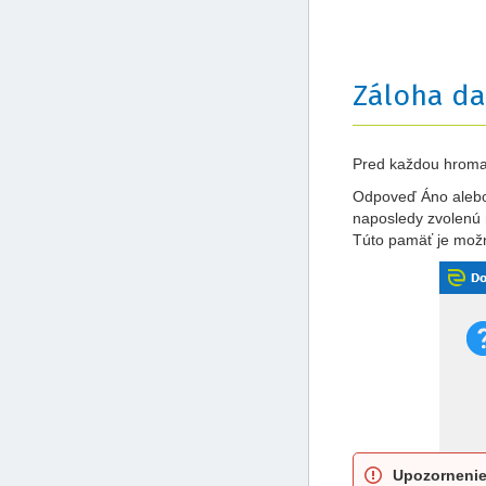
Záloha da
Pred každou hromad
Odpoveď Áno alebo 
naposledy zvolenú
Túto pamäť je mož
Upozorneni