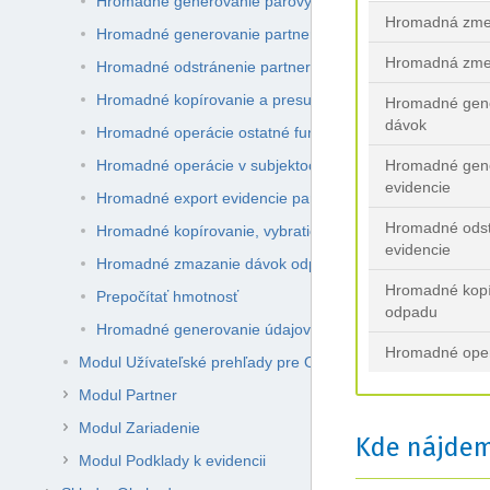
Hromadné generovanie párových dávok
Hromadná zme
Hromadné generovanie partnerskej evidencie
Hromadná zmen
Hromadné odstránenie partnerskej evidencie
Hromadné kopírovanie a presun karty odpadu
Hromadné gene
dávok
Hromadné operácie ostatné funkcie
Hromadné operácie v subjektoch
Hromadné gene
evidencie
Hromadné export evidencie partnerom
Hromadné odst
Hromadné kopírovanie, vybratie a vkladanie dávok odpa
evidencie
Hromadné zmazanie dávok odpadov
Hromadné kopír
Prepočítať hmotnosť
odpadu
Hromadné generovanie údajov
Hromadné operá
Modul Užívateľské prehľady pre Odpady
Modul Partner
Modul Zariadenie
Kde nájdem
Modul Podklady k evidencii