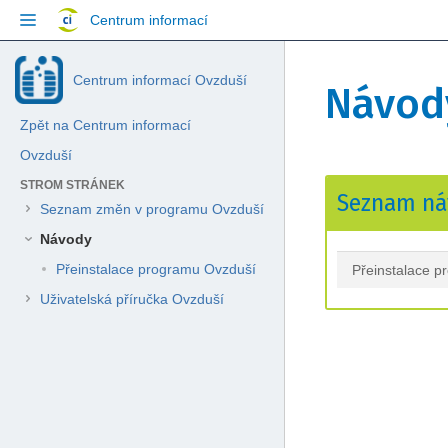
Přejít
Centrum informací
na
obsah
Přeskočit
Jít
Skip
Centrum informací Ovzduší
na
na
Návod
to
konec
začátek
breadcrumbs
banneru
banneru
Zpět na Centrum informací
Přejít
na
Ovzduší
hlavičku
Přejít
Přejít
STROM STRÁNEK
menu
Seznam ná
na
na
Přejít
Seznam změn v programu Ovzduší
konec
začátek
na
Návody
metadat
metadat
menu
akcí
Přeinstalace programu Ovzduší
Přeinstalace 
Přejít
Uživatelská příručka Ovzduší
na
rychlé
vyhledávání