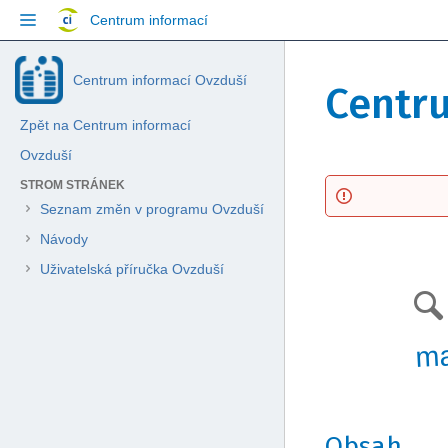
Přejít
Centrum informací
na
obsah
Přeskočit
Jít
Skip
Centrum informací Ovzduší
na
na
Centr
to
konec
začátek
breadcrumbs
banneru
banneru
Zpět na Centrum informací
Přejít
na
Ovzduší
hlavičku
Přejít
Přejít
STROM STRÁNEK
menu
na
na
Přejít
Seznam změn v programu Ovzduší
konec
začátek
na
Návody
metadat
metadat
menu
akcí
Uživatelská příručka Ovzduší
Přejít
na
rychlé
ma
vyhledávání
Obsah