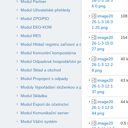
26-1-3 16:3
Modul Partner
6:0.png
Modul Uživatelské přehledy
image20
108
Modul ZPO/PIO
26-1-3 16:3
Modul EKO-KOM
1:25.png
Modul RES
image20
154
26-1-3 15:0:
Modul Hlídač registru zařízení a obchodníků
27.png
Modul Komunitní kompostárna
image20
40 
Modul Odpadové hospodářství pro obce
26-1-3 12:2:
Modul Sklad a obchod
8.png
Modul Propojení s odpady
image20
43 
26-1-3 12:1:
Moduly Vypořádání složenkou a převodem
37.png
Modul Skládka
image20
44 
Modul Export do účetnictví
26-1-3 12:0:
Modul Komunikační server
44.png
Modul Vážní systém
image20
0,5