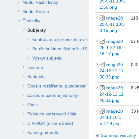
25-5-11 10:5
Modul Vážní lístky
1:56.png
Modul ReUse
image20
118
Číselníky
25-5-11 10:5
Subjekty
0:15.png
Kontrola meziprovozních vztahů
image20
27 
25-1-22 16:
Používání identifikátorů v IS ENVITA
16:17.png
Výskyt subjektu
image20
0,3
Evidenti
24-12-12 11:
Kontakty
50:35.png
Obce s rozšířenou působností
image20
8 k
24-12-12 11:
Základní územní jednotky
46:32.png
Obce
image20
33 
Poštovní směrovací čísla
24-10-16 1
UIR-ADR (ulice a obce)
5:47:9.png
Katalog odpadů
Stáhnout všechny