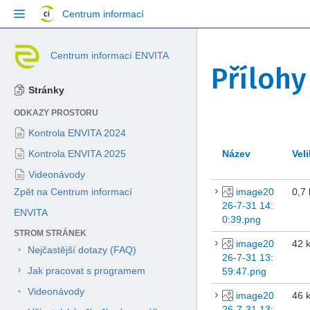
Přejít
Centrum informací
na
obsah
Skip
Centrum informací ENVITA
to
Přílohy
breadcrumbs
Přejít
Stránky
na
ODKAZY PROSTORU
hlavičku
menu
Kontrola ENVITA 2024
Přejít
Kontrola ENVITA 2025
Název
Vel
na
menu
Videonávody
akcí
Zpět na Centrum informací
image20
0,7
Přejít
26-7-31 14:
ENVITA
na
0:39.png
rychlé
STROM STRÁNEK
vyhledávání
image20
42 
Nejčastější dotazy (FAQ)
26-7-31 13:
Jak pracovat s programem
59:47.png
Videonávody
image20
46 
26-7-31 13: