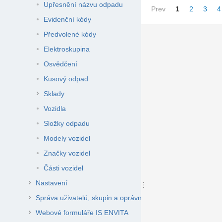
Upřesnění názvu odpadu
Prev
1
2
3
4
Evidenční kódy
Předvolené kódy
Elektroskupina
Osvědčení
Kusový odpad
Sklady
Vozidla
Složky odpadu
Modely vozidel
Značky vozidel
Části vozidel
Nastavení
Správa uživatelů, skupin a oprávnění
Webové formuláře IS ENVITA