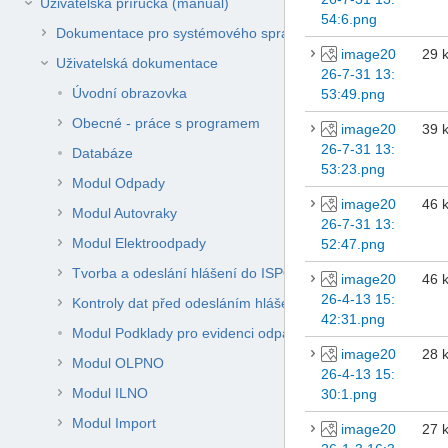
Uživatelská příručka (manuál)
54:6.png
Dokumentace pro systémového správce ENVITA
image20
29 
Uživatelská dokumentace
26-7-31 13:
Úvodní obrazovka
53:49.png
Obecné - práce s programem
image20
39 
26-7-31 13:
Databáze
53:23.png
Modul Odpady
image20
46 
Modul Autovraky
26-7-31 13:
Modul Elektroodpady
52:47.png
Tvorba a odeslání hlášení do ISPOP
image20
46 
26-4-13 15:
Kontroly dat před odesláním hlášení do ISPOP
42:31.png
Modul Podklady pro evidenci odpadů původce
image20
28 
Modul OLPNO
26-4-13 15:
Modul ILNO
30:1.png
Modul Import
image20
27 