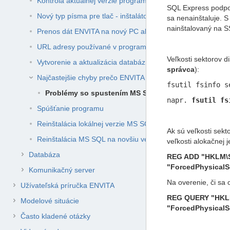
Kontrola aktuálnej verzie programu
metadat
metadat
SQL Express podpor
Nový typ písma pre tlač - inštalátor fontu
sa nenainštaluje. 
nainštalovaný na S
Prenos dát ENVITA na nový PC alebo pri preinštalovaní PC
URL adresy používané v programe ENVITA
Veľkosti sektorov 
Vytvorenie a aktualizácia databáz na serveri
správca
):
Najčastejšie chyby prečo ENVITA nenabehne
fsutil fsinfo s
Problémy so spustením MS SQL servera/vytvorením d
napr.
fsutil fs
Spúšťanie programu
Reinštalácia lokálnej verzie MS SQL na novšiu verziu
Ak sú veľkosti sekt
Reinštalácia MS SQL na novšiu verziu
veľkosti alokačnej
Databáza
REG ADD "HKLM\SY
"ForcedPhysicalS
Komunikačný server
Na overenie, či sa 
Užívateľská príručka ENVITA
REG QUERY "HKLM\
Modelové situácie
"ForcedPhysicalS
Často kladené otázky