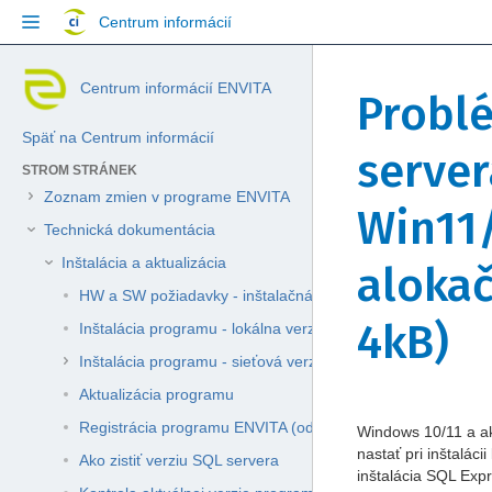
Přejít
Centrum informácií
na
obsah
Přeskočit
Jít
Skip
Centrum informácií ENVITA
na
na
Probl
to
konec
začátek
breadcrumbs
banneru
banneru
Späť na Centrum informácií
Přejít
serve
na
STROM STRÁNEK
hlavičku
Zoznam zmien v programe ENVITA
menu
Win11/
Přejít
Technická dokumentácia
na
Inštalácia a aktualizácia
alokač
menu
akcí
HW a SW požiadavky - inštalačná dokumentácia
Přejít
4kB)
Inštalácia programu - lokálna verzia (pre 1 PC)
na
rychlé
Inštalácia programu - sieťová verzia (pre viac PC)
vyhledávání
Aktualizácia programu
Registrácia programu ENVITA (od verzie 2.0.0)
Přejít
Přejít
Windows 10/11 a a
na
na
nastať pri inštaláci
Ako zistiť verziu SQL servera
konec
začátek
inštalácia SQL Exp