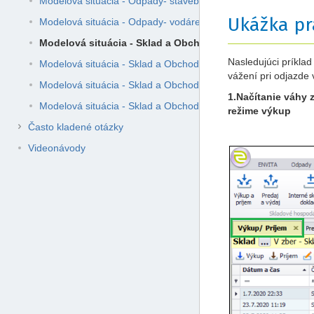
Modelová situácia - Odpady- stavebná spoločnosť (O/S)
Ukážka pr
Modelová situácia - Odpady- vodárenská spoločnosť - ČOV (
Modelová situácia - Sklad a Obchod - váženie
Nasledujúci príkla
Modelová situácia - Sklad a Obchod - Výkupca a spracovateľ s
vážení pri odjazde 
Modelová situácia - Sklad a Obchod - Výkupca starých vozidie
1.Načítanie váhy 
Modelová situácia - Sklad a Obchod - výkupňa druhotných sur
režime výkup
Často kladené otázky
Videonávody