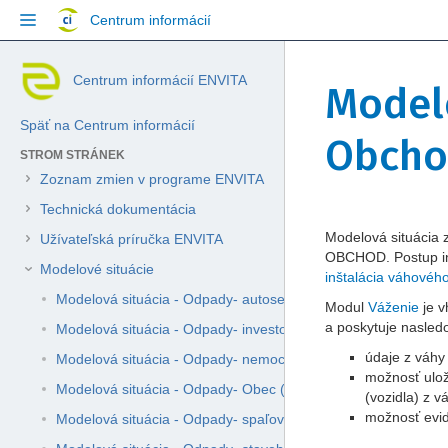
Přejít
Centrum informácií
na
obsah
Přeskočit
Jít
Skip
Centrum informácií ENVITA
na
na
Modelo
to
konec
začátek
breadcrumbs
banneru
banneru
Späť na Centrum informácií
Přejít
Obcho
na
STROM STRÁNEK
hlavičku
Zoznam zmien v programe ENVITA
menu
Přejít
Technická dokumentácia
na
Přejít
Přejít
Modelová situácia 
Užívateľská príručka ENVITA
menu
na
na
OBCHOD. Postup inš
akcí
Modelové situácie
konec
začátek
inštalácia váhovéh
Přejít
metadat
metadat
Modelová situácia - Odpady- autoservis (P)
Modul
Váženie
je v
na
a poskytuje nasled
rychlé
Modelová situácia - Odpady- investor stavby (P)
vyhledávání
údaje z váh
Modelová situácia - Odpady- nemocnica (P)
možnosť ulož
Modelová situácia - Odpady- Obec (P,M)
(vozidla) z v
možnosť evid
Modelová situácia - Odpady- spaľovňa (D10)