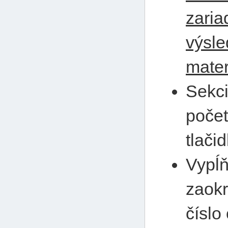
zaria
výsle
mater
Sekci
počet
tlači
Vypĺň
zaokr
číslo