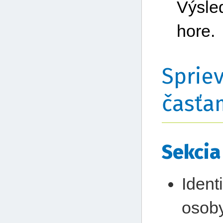
Výsle
hore.
Sprie
časťa
Sekcia
Ident
osob