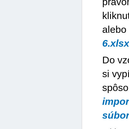
pravo
kliknu
alebo 
6.xls
Do vz
si vy
spôs
impor
súbo