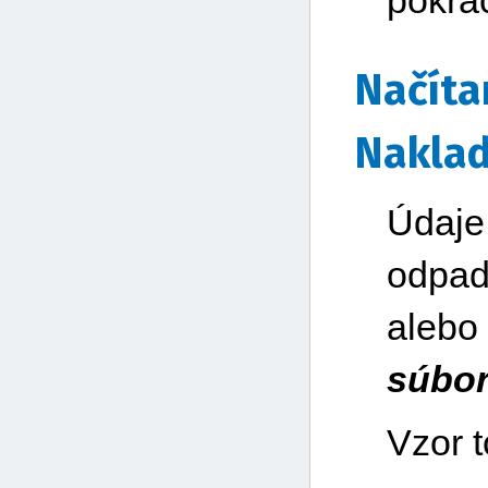
pokra
Načítan
Naklad
Údaje
odpad
alebo
súbo
Vzor t