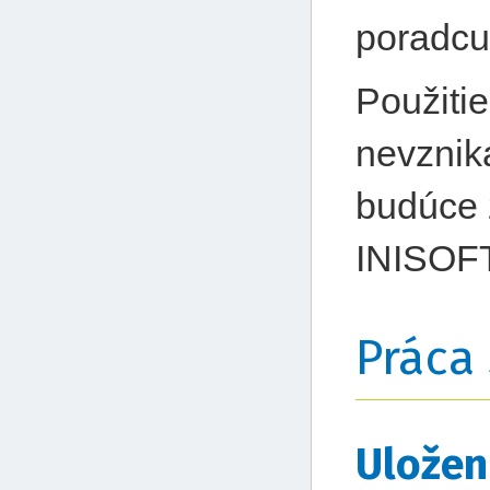
poradc
Použitie
nevznik
budúce 
INISOFT 
Práca
Uložen