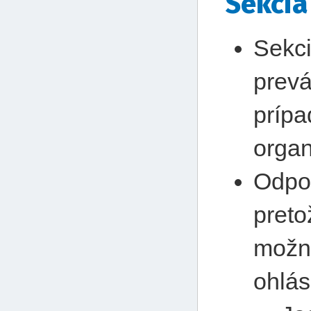
Sekcia
Sekci
prevá
prípa
organ
Odpor
preto
možn
ohlás