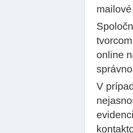
mailové 
Spoločno
tvorcom
online 
správno
V prípa
nejasno
evidenc
kontakto