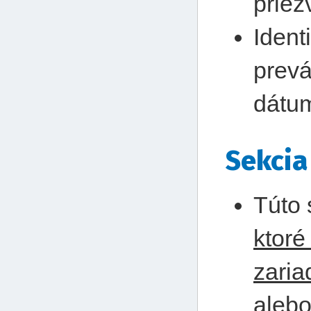
priezv
Ident
prevá
dátum
Sekcia
Túto 
ktoré
zaria
alebo