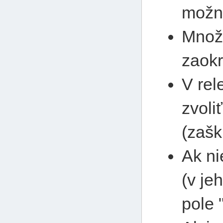
možné
Množs
zaokr
V rel
zvoli
(zašk
Ak ni
(v je
pole 