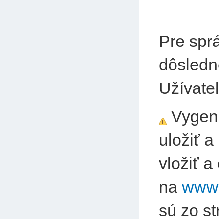
Pre spr
dôsledn
Užívat
Vygene
uložiť 
vložiť 
na
www.
sú zo s