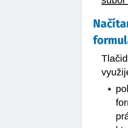
súbor 
Načíta
formul
Tlačid
využij
po
fo
pr