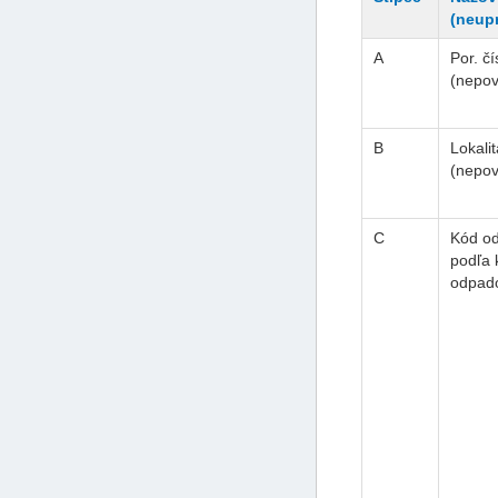
(neup
A
Por. čí
(nepov
B
Lokalit
(nepov
C
Kód o
podľa 
odpad