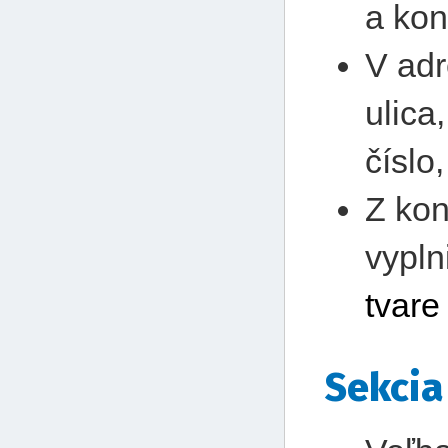
a kon
V adr
ulica
číslo
Z kon
vyplni
tvare
Sekcia