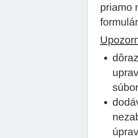
priamo 
formulár
Upozor
dôra
uprav
súbo
dodáv
nezab
úpra