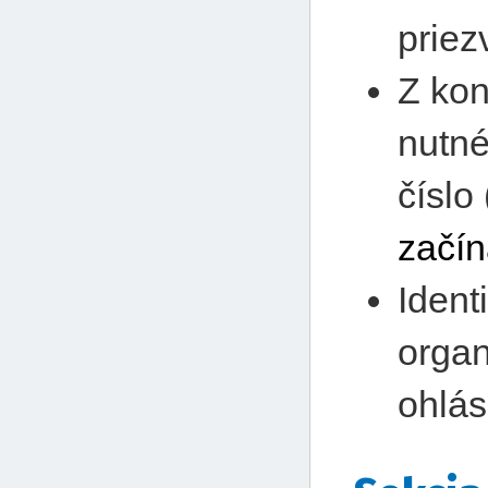
priezv
Z kon
nutné 
číslo
začí
Ident
organ
ohlás