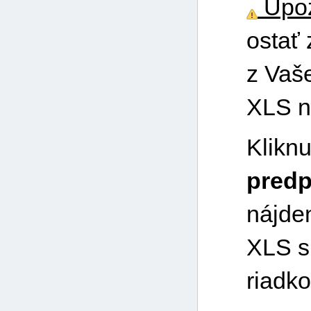
Upoz
ostať
z Vaš
XLS na
Kliknu
pred
nájde
XLS s
riadk