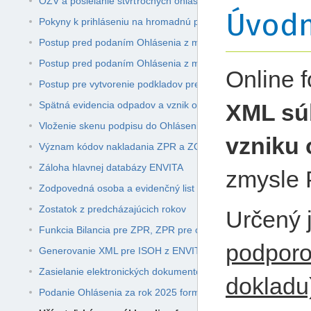
OZV a posielanie štvrťročných ohlásení
Úvodn
Pokyny k prihláseniu na hromadnú prezentáciu ENVITA Odpa
Postup pred podaním Ohlásenia z modulu Odpady
Postup pred podaním Ohlásenia z modulu Sklad a Obchod s
Online f
Postup pre vytvorenie podkladov pre osoby vykonávajúce tr
Spätná evidencia odpadov a vznik odpadu
XML sú
Vloženie skenu podpisu do Ohlásenia
vzniku 
Význam kódov nakladania ZPR a ZO v programe ENVITA Od
Záloha hlavnej databázy ENVITA
zmysle 
Zodpovedná osoba a evidenčný list
Zostatok z predcházajúcich rokov
Určený 
Funkcia Bilancia pre ZPR, ZPR pre ohlásenie a ZOS
podporo
Generovanie XML pre ISOH z ENVITA Odpady
Zasielanie elektronických dokumentov
dokladu)
Podanie Ohlásenia za rok 2025 formou XML súborov pre ISO