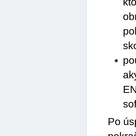
kt
ob
po
sk
po
ak
EN
sof
Po ús