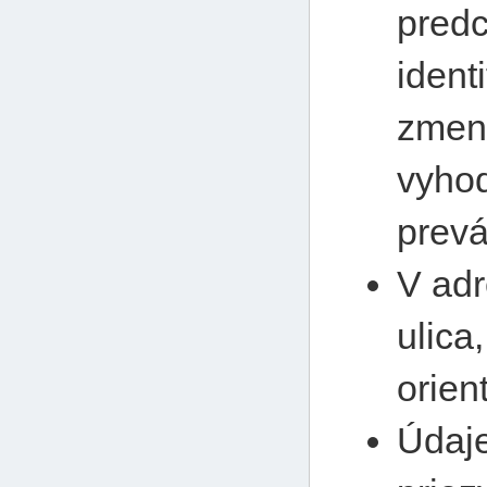
predc
ident
zmen
vyhod
prevá
V adr
ulica
orien
Údaj