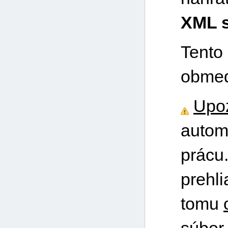
XML 
Tento
obmed
Upo
autom
prácu
prehl
tomu