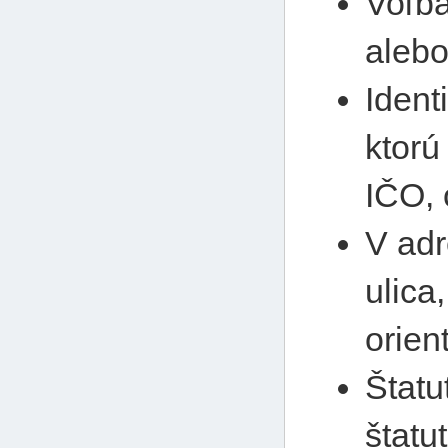
Voľba
alebo
Ident
ktorú
IČO,
V adr
ulica
orien
Štatu
štatu