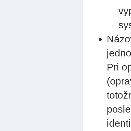
vy
sy
Názov
jedno
Pri 
(opra
totož
posl
ident