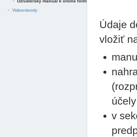
Užívateľský manuál k online formuláru na vytvorenie XML
Videonávody
Údaje d
vložiť 
manu
nahr
(rozp
účely
v sek
pred