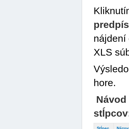
Kliknutí
predpí
nájdení
XLS súb
Výsledo
hore.
Návod 
stĺpcov
Stĺpec
Názov