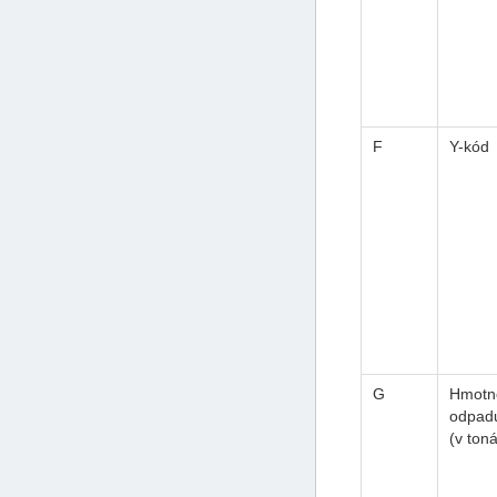
F
Y-kód
G
Hmotn
odpad
(v ton