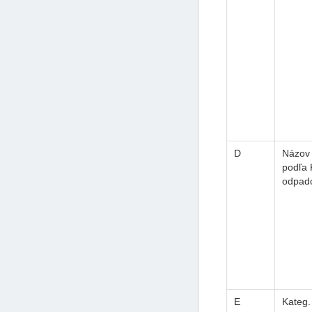
D
Názov
podľa 
odpad
E
Kateg