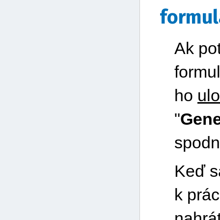
formul
Ak pot
formul
ho
ulo
"
Gene
spodne
Keď sa
k prác
nahrát