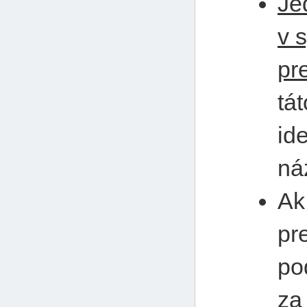
Je
v 
pr
tá
id
ná
Ak
pr
po
za