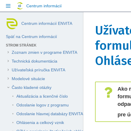
Přejít
Centrum informácií
na
obsah
Přeskočit
Jít
Skip
Centrum informácií ENVITA
na
na
Užívat
to
konec
začátek
breadcrumbs
banneru
banneru
Späť na Centrum informácií
Přejít
formu
na
STROM STRÁNEK
hlavičku
Zoznam zmien v programe ENVITA
menu
Ohláse
Přejít
Technická dokumentácia
na
Užívateľská príručka ENVITA
menu
akcí
Modelové situácie
Přejít
Přejít
Přejít
Často kladené otázky
Ako 
na
na
na
formu
konec
začátek
rychlé
Aktualizácia a licenčné číslo
metadat
metadat
vyhledávání
odpad
Odoslanie logov z programu
Odoslanie hlavnej databázy ENVITA
pre ú
Ohlásenia a celkový vznik