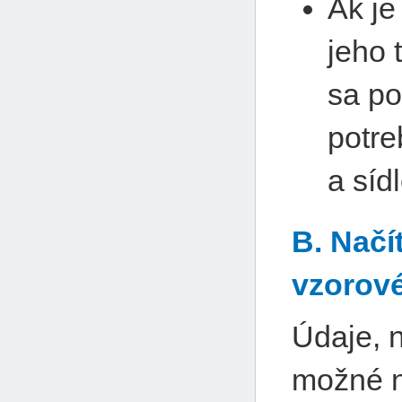
Ak je
jeho 
sa po
potre
a síd
B. Načí
vzorov
Údaje, 
možné n