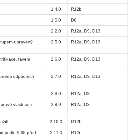
1.4.0
R12b
1.5.0
D8
2.2.0
R12a, D9, D13
výstupem upravený
2.5.0
R12a, D9, D13
rifikace, tavení
2.6.0
R12a, D9, D13
ejména odpadních
2.7.0
R12a, D9, D13
2.8.0
R12a, D9
úpravě vlastností
2.9.0
R12a, D9
užití
2.10.0
R12b
od podle § 68 před
2.11.0
R12i