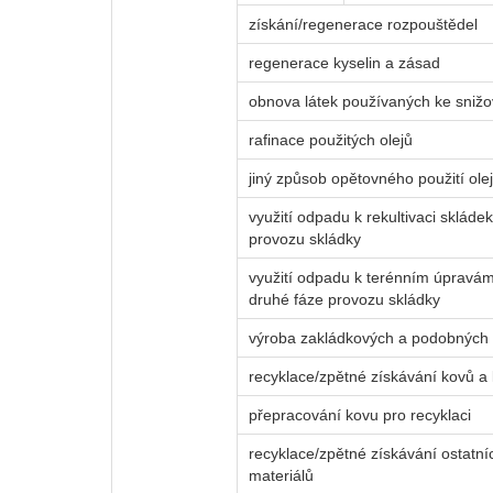
získání/regenerace rozpouštědel
regenerace kyselin a zásad
obnova látek používaných ke snižo
rafinace použitých olejů
jiný způsob opětovného použití ole
využití odpadu k rekultivaci skláde
provozu skládky
využití odpadu k terénním úpravám
druhé fáze provozu skládky
výroba zakládkových a podobných
recyklace/zpětné získávání kovů a
přepracování kovu pro recyklaci
recyklace/zpětné získávání ostatn
materiálů