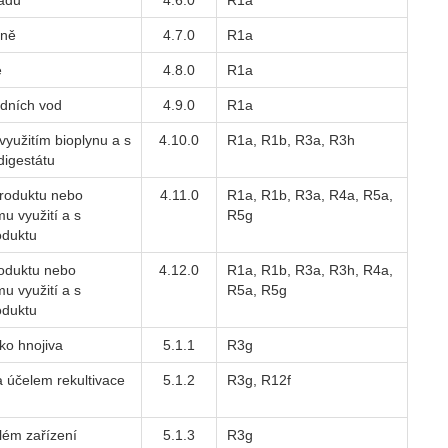
adů
4.6.0
R1a
rně
4.7.0
R1a
e
4.8.0
R1a
adních vod
4.9.0
R1a
využitím bioplynu a s
4.10.0
R1a, R1b, R3a, R3h
igestátu
produktu nebo
4.11.0
R1a, R1b, R3a, R4a, R5a,
u využití a s
R5g
oduktu
roduktu nebo
4.12.0
R1a, R1b, R3a, R3h, R4a,
u využití a s
R5a, R5g
oduktu
ko hnojiva
5.1.1
R3g
 účelem rekultivace
5.1.2
R3g, R12f
lém zařízení
5.1.3
R3g