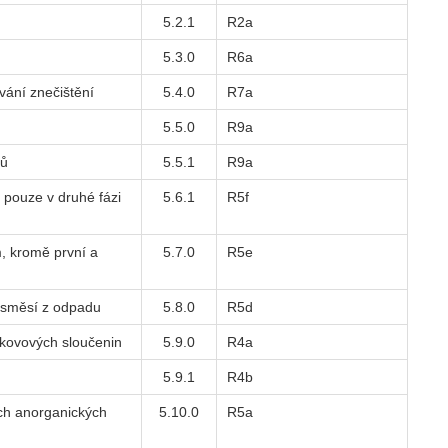
5.2.1
R2a
5.3.0
R6a
vání znečištění
5.4.0
R7a
5.5.0
R9a
jů
5.5.1
R9a
k pouze v druhé fázi
5.6.1
R5f
, kromě první a
5.7.0
R5e
 směsí z odpadu
5.8.0
R5d
 kovových sloučenin
5.9.0
R4a
5.9.1
R4b
ích anorganických
5.10.0
R5a