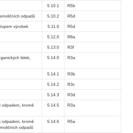
5.10.1
R5b
demoličních odpadů
5.10.2
R5d
ýstupem výrobek
5.11.0
R5d
5.12.0
R8a
5.13.0
R3f
ganických látek,
5.14.0
R3a
5.14.1
R3b
5.14.2
R3c
5.14.3
R3d
ýt odpadem, kromě
5.14.5
R3a
ýt odpadem, kromě
5.14.6
R5a
demoličních odpadů