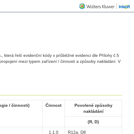
.
, která řeší evidenční kódy v průběžné evidenci dle Přílohy č.5
e propojení mezi typem zařízení / činností a způsoby nakládání. V
gie / činnosti)
Činnost
Povolené způsoby
nakládání
(R, D)
1.1.0
R12a, D8