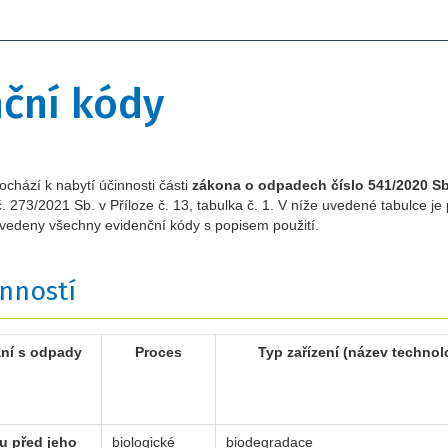
ční kódy
chází k nabytí účinnosti části
zákona o odpadech číslo 541/2020 Sb
č. 273/2021 Sb. v Příloze č. 13, tabulka č. 1. V níže uvedené tabulce j
 uvedeny všechny evidenční kódy s popisem použití.
inností
ání s odpady
Proces
Typ zařízení (název technolo
dou používat?
u před jeho
biologické
biodegradace