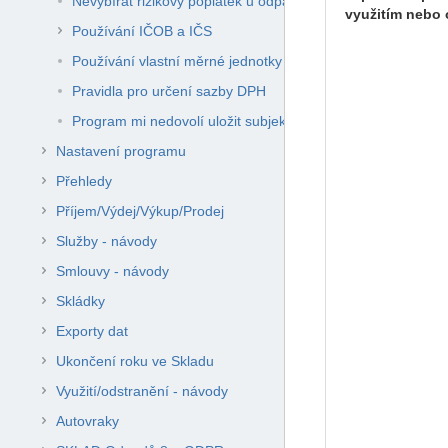
Nevybírat rizikový poplatek u odpadů z azbestu
využitím nebo
Používání IČOB a IČS
Používání vlastní měrné jednotky
Pravidla pro určení sazby DPH
Program mi nedovolí uložit subjekt bez vyplněného DIČ.
Nastavení programu
Přehledy
Příjem/Výdej/Výkup/Prodej
Služby - návody
Smlouvy - návody
Skládky
Exporty dat
Ukončení roku ve Skladu
Využití/odstranění - návody
Autovraky