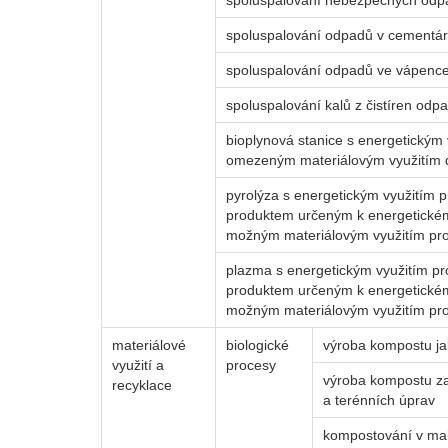
spoluspalování nebezpečných odp
spoluspalování odpadů v cementá
spoluspalování odpadů ve vápenc
spoluspalování kalů z čistíren odp
bioplynová stanice s energetickým 
omezeným materiálovým využitím d
pyrolýza s energetickým využitím 
produktem určeným k energetickém
možným materiálovým využitím pr
plazma s energetickým využitím p
produktem určeným k energetickém
možným materiálovým využitím pr
materiálové
biologické
výroba kompostu ja
využití a
procesy
výroba kompostu za
recyklace
a terénních úprav
kompostování v ma