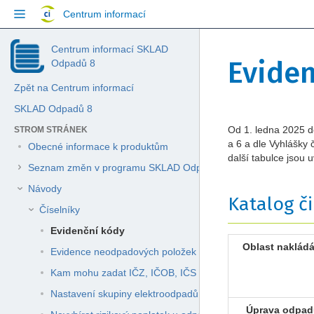
Přejít
Centrum informací
na
obsah
Přeskočit
Jít
Skip
Centrum informací SKLAD
na
na
Eviden
to
Odpadů 8
konec
začátek
breadcrumbs
banneru
banneru
Zpět na Centrum informací
Přejít
na
SKLAD Odpadů 8
hlavičku
Přejít
Přejít
Od 1. ledna 2025 do
STROM STRÁNEK
menu
na
na
a 6 a dle Vyhlášky 
Přejít
Obecné informace k produktům
konec
začátek
další tabulce jsou
na
Seznam změn v programu SKLAD Odpadů 8
metadat
metadat
menu
akcí
Návody
Katalog č
Přejít
Číselníky
na
rychlé
Evidenční kódy
vyhledávání
Oblast naklád
Evidence neodpadových položek
Kam mohu zadat IČZ, IČOB, IČS či IČP a kde všude se bu
Nastavení skupiny elektroodpadů dle platné legislativy
Úprava odpad