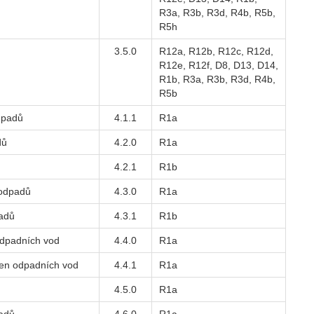
R3a, R3b, R3d, R4b, R5b,
R5h
3.5.0
R12a, R12b, R12c, R12d,
R12e, R12f, D8, D13, D14,
R1b, R3a, R3b, R3d, R4b,
R5b
dpadů
4.1.1
R1a
dů
4.2.0
R1a
4.2.1
R1b
 odpadů
4.3.0
R1a
padů
4.3.1
R1b
 odpadních vod
4.4.0
R1a
íren odpadních vod
4.4.1
R1a
4.5.0
R1a