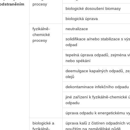
 odstraněním
procesy
biologické dosoušení biomasy
biologická úprava
fyzikálně-
neutralizace
chemické
solidifikace a/nebo stabilizace s 
procesy
odpad
tepelná úprava odpadů, zejména vit
nebo spékání
deemulgace kapalných odpadů, z
olejů
dekontaminace infekčního odpadu
jiné zařízení k fyzikálně-chemické 
odpadu
úprava odpadu k energetickému vy
biologické a
úprava kalů z čistíren odpadních v
fyzikálně-
použitím na zemědělské půdě