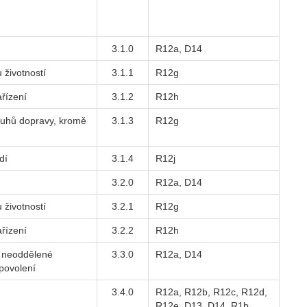
3.1.0
R12a, D14
 životností
3.1.1
R12g
řízení
3.1.2
R12h
ruhů dopravy, kromě
3.1.3
R12g
dí
3.1.4
R12j
3.2.0
R12a, D14
 životností
3.2.1
R12g
řízení
3.2.2
R12h
 a neoddělené
3.3.0
R12a, D14
povolení
3.4.0
R12a, R12b, R12c, R12d,
R12e, D13, D14, R1b,