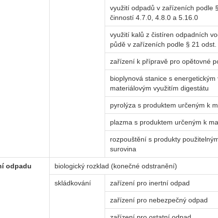
využití odpadů v zařízeních podle 
činností 4.7.0, 4.8.0 a 5.16.0
využití kalů z čistíren odpadních 
půdě v zařízeních podle § 21 odst.
zařízení k přípravě pro opětovné po
bioplynová stanice s energetickým 
materiálovým využitím digestátu
pyrolýza s produktem určeným k ma
plazma s produktem určeným k mat
rozpouštění s produkty použitelným
surovina
ní odpadu
biologický rozklad (konečné odstranění)
skládkování
zařízení pro inertní odpad
zařízení pro nebezpečný odpad
zařízení pro ostatní odpad