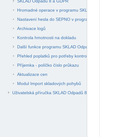
SKLAD Odpadů 8 a GDPR
Hromadné operace v programu SKLAD Odpadů 8
Nastavení hesla do SEPNO v programu SKLAD Odpadů 8
Archivace logů
Kontrola hmotnosti na dokladu
Další funkce programu SKLAD Odpadů 8
Přehled poplatků pro potřeby kontroly SFŽP
Příjemka - políčko číslo průkazu
Aktualizace cen
Modul Import skladových pohybů
Uživatelská příručka SKLAD Odpadů 8