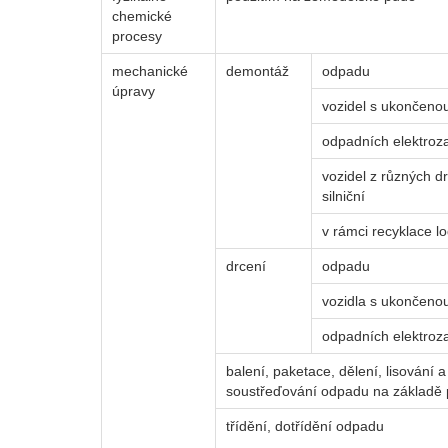
chemické
procesy
mechanické
demontáž
odpadu
úpravy
vozidel s ukončenou
odpadních elektroza
vozidel z různých d
silniční
v rámci recyklace lo
drcení
odpadu
vozidla s ukončenou
odpadních elektroza
balení, paketace, dělení, lisování
soustřeďování odpadu na základě 
třídění, dotřídění odpadu