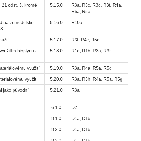
§ 21 odst. 3, kromě
5.15.0
R3a, R3c, R3d, R3f, R4a,
R5a, R5e
vod na zemědělské
5.16.0
R10a
 3
užití
5.17.0
R3f, R4c, R5c
využitím bioplynu a
5.18.0
R1a, R1b, R3a, R3h
teriálovému využití
5.19.0
R3a, R4a, R5a, R5g
eriálovému využití
5.20.0
R3a, R3h, R4a, R5a, R5g
i jako původní
5.21.0
R3a
6.1.0
D2
8.1.0
D1a, D1b
8.2.0
D1a, D1b
8.3.0
D1a, D1b