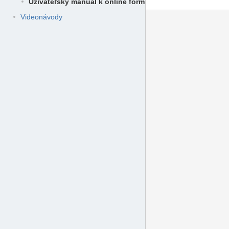
Užívateľský manuál k online formuláru na vytvorenie XML
Videonávody