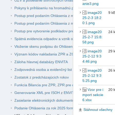
OZV a posielanie štvrťročných ohlásení
anie3.png
Pokyny k prihláseniu na hromadnú prezentáciu ENVITA Odpa
image20
9 k
Postup pred podaním Ohlásenia z modulu Odpady
25-2-3 18:2
0:1.png
Postup pred podaním Ohlásenia z modulu Sklad a Obchod s
Postup pre vytvorenie podkladov pre osoby vykonávajúce tr
image20
24 
25-2-7 15:8:
Spätná evidencia odpadov a vznik odpadu
58.png
Vloženie skenu podpisu do Ohlásenia
image20
29 
Význam kódov nakladania ZPR a ZO v programe ENVITA Od
25-2-12 9:3
4:46.png
Záloha hlavnej databázy ENVITA
Zodpovedná osoba a evidenčný list
image20
26 
25-2-12 9:3
Zostatok z predcházajúcich rokov
5:25.png
Funkcia Bilancia pre ZPR, ZPR pre ohlásenie a ZOS
Vzor pre i
20 
Generovanie XML pre ISOH z ENVITA Odpady
mport sekcie
6.xlsx
Zasielanie elektronických dokumentov
Podanie Ohlásenia za rok 2025 formou XML súborov pre ISO
Stáhnout všechny