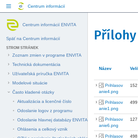
Přejít
Centrum informácií
na
obsah
Skip
Centrum informácií ENVITA
to
Přílohy
breadcrumbs
Späť na Centrum informácií
Přejít
na
STROM STRÁNEK
hlavičku
Zoznam zmien v programe ENVITA
menu
Přejít
Technická dokumentácia
Název
Vel
na
Užívateľská príručka ENVITA
menu
akcí
Modelové situácie
Prihlasov
152
Přejít
anie4.png
Často kladené otázky
na
rychlé
Aktualizácia a licenčné číslo
Prihlasov
499
vyhledávání
anie1.png
Odoslanie logov z programu
Prihlasov
127
Odoslanie hlavnej databázy ENVITA
anie6.png
Ohlásenia a celkový vznik
Prihlasov
498