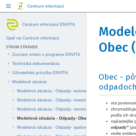
Přejít
Centrum informácií
na
obsah
Přeskočit
Jít
Skip
Centrum informácií ENVITA
na
na
Model
to
konec
začátek
breadcrumbs
banneru
banneru
Späť na Centrum informácií
Přejít
Obec (
na
STROM STRÁNEK
hlavičku
Zoznam zmien v programe ENVITA
menu
Přejít
Technická dokumentácia
na
Přejít
Přejít
Užívateľská príručka ENVITA
Obec - pô
menu
na
na
akcí
Modelové situácie
konec
začátek
odpadoch 
Přejít
metadat
metadat
Modelová situácia - Odpady- autoservis (P)
na
rychlé
Modelová situácia - Odpady- investor stavby (P)
má povinnos
vyhledávání
Modelová situácia - Odpady- nemocnica (P)
zhromažďuje
podľa ich dr
Modelová situácia - Odpady- Obec (P,M)
najčastejšie
Modelová situácia - Odpady- spaľovňa (D10)
odpady"
(p
vedie eviden