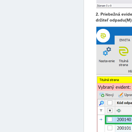
2. Priebežná evi
držiteľ odpadu(M