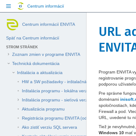
Přejít
Centrum informácií
na
obsah
Přeskočit
Jít
Skip
Centrum informácií ENVITA
na
na
URL a
to
konec
začátek
breadcrumbs
banneru
banneru
Späť na Centrum informácií
Přejít
ENVIT
na
STROM STRÁNEK
hlavičku
Zoznam zmien v programe ENVITA
menu
Přejít
Technická dokumentácia
na
Přejít
Přejít
Program ENVITA vyu
Inštalácia a aktualizácia
menu
na
na
registrovanie prog
akcí
HW a SW požiadavky - inštalačná dokumentácia
konec
začátek
podporou užívateľov
Přejít
metadat
metadat
Inštalácia programu - lokálna verzia (pre 1 PC)
Pre správne fungov
na
doménami
inisoft.
rychlé
Inštalácia programu - sieťová verzia (pre viac PC)
spoločnostiach, kd
vyhledávání
Aktualizácia programu
Firewall a pod. Vte
URL, uvedené tu niž
Registrácia programu ENVITA (od verzie 2.0.0)
Tiež je nevyhnutné
Ako zistiť verziu SQL servera
Windows 10
mať v