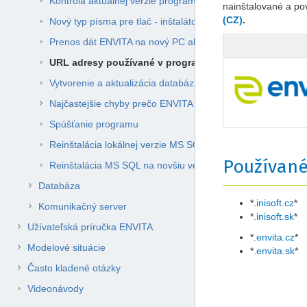
Kontrola aktuálnej verzie programu
nainštalované a p
(CZ)
.
Nový typ písma pre tlač - inštalátor fontu
Prenos dát ENVITA na nový PC alebo pri preinštalovaní PC
URL adresy používané v programe ENVITA
Vytvorenie a aktualizácia databáz na serveri
Najčastejšie chyby prečo ENVITA nenabehne
Spúšťanie programu
Reinštalácia lokálnej verzie MS SQL na novšiu verziu
Používané
Reinštalácia MS SQL na novšiu verziu
Databáza
*.
inisoft.cz
*
Komunikačný server
*.
inisoft.sk
*
Užívateľská príručka ENVITA
*.
envita.cz
*
Modelové situácie
*.
envita.sk
*
Často kladené otázky
Videonávody