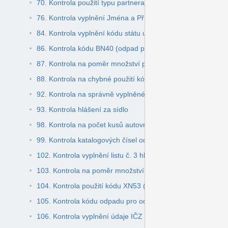
70. Kontrola použití typu partnera Firma bez IČO
76. Kontrola vyplnění Jména a Příjmení u ohlašovatele ty
84. Kontrola vyplnění kódu státu u zahraničního subjektu
86. Kontrola kódu BN40 (odpad po úpravě) bez předchozíh
87. Kontrola na poměr množství předupravených a nově vz
88. Kontrola na chybné použití kódu nakládání xR12 u auto
92. Kontrola na správně vyplněné označení skupiny elektro
93. Kontrola hlášení za sídlo
98. Kontrola na počet kusů autovraků
99. Kontrola katalogových čísel odpadů přebíraných od ob
102. Kontrola vyplnění listu č. 3 hlášení za autovraky
103. Kontrola na poměr množství upraveného odpadu a mn
104. Kontrola použití kódu XN53 (inventurní rozdíl)
105. Kontrola kódu odpadu pro odpad vzniklý ze zpracován
106. Kontrola vyplnění údaje IČZ