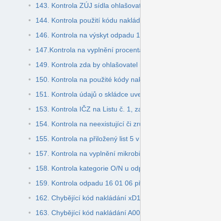
143. Kontrola ZÚJ sídla ohlašovatele
144. Kontrola použití kódu nakládání xN11
146. Kontrola na výskyt odpadu 180101 nebo 180201 kate
147.Kontrola na vyplnění procenta sušiny na Listu č.3, v p
149. Kontrola zda by ohlašovatel měl být oprávněnou osob
150. Kontrola na použité kódy nakládání mobilního zaříze
151. Kontrola údajů o skládce uvedených na Listu č. 4 / Tab
153. Kontrola IČZ na Listu č. 1, zařízení není určené ke z
154. Kontrola na neexistující či zrušené IČO
155. Kontrola na přiložený list 5 v případě provozovny obc
157. Kontrola na vyplnění mikrobiologických ukazatelů kalů
158. Kontrola kategorie O/N u odpadu z obalů (vybrané od
159. Kontrola odpadu 16 01 06 přijatého pod kódem naklá
162. Chybějící kód nakládání xD1 nebo xN11 u zařízení s po
163. Chybějící kód nakládání A00 za katalogové číslo odp