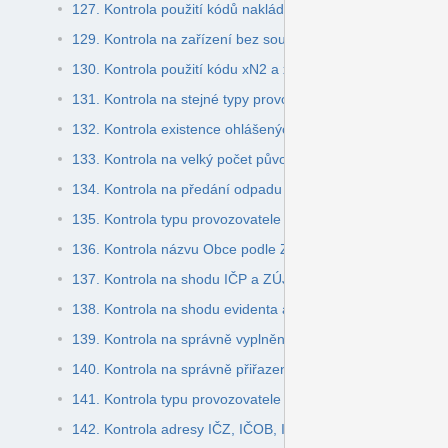
127. Kontrola použití kódů nakládání xD1, xD5
129. Kontrola na zařízení bez souhlasu
130. Kontrola použití kódu xN2 a xR10
131. Kontrola na stejné typy provozovatele na listu č.3 Kaly
132. Kontrola existence ohlášených zařízení a obchodníků 
133. Kontrola na velký počet původců zapojených do obec
134. Kontrola na předání odpadu mimo IČZ nebo IČOB
135. Kontrola typu provozovatele na Listu č. 3 a kódů nakl
136. Kontrola názvu Obce podle ZÚJ
137. Kontrola na shodu IČP a ZÚJ
138. Kontrola na shodu evidenta a partnera kvůli stejnému
139. Kontrola na správně vyplněný list č. 5 (šrédr)
140. Kontrola na správně přiřazené IČZ, IČOB, IČS k IČO
141. Kontrola typu provozovatele na listu č.3 (zařízení) a I
142. Kontrola adresy IČZ, IČOB, IČS podle RES