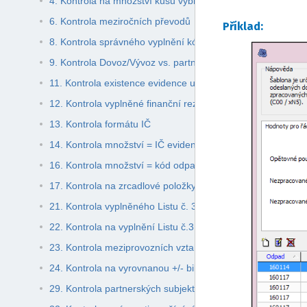
4. Kontrola na množství kusů vybraných autovraků – Subje
6. Kontrola meziročních převodů
Příklad:
8. Kontrola správného vyplnění kódů nakládání a partnera
9. Kontrola Dovoz/Vývoz vs. partner = zahraniční subjekt
11. Kontrola existence evidence u Občana bez IČ
12. Kontrola vyplněné finanční rezervy v případě skládková
13. Kontrola formátu IČ
14. Kontrola množství = IČ evidenta nebo partnera - V evid
16. Kontrola množství = kód odpadu – V evidenci odpadů je
17. Kontrola na zrcadlové položky. Kategorie N a kategori
21. Kontrola vyplněného Listu č. 3 v případě nakládání s od
22. Kontrola na vyplnění Listu č.3 při neexistenci kalů v ev
23. Kontrola meziprovozních vztahů
24. Kontrola na vyrovnanou +/- bilanci odpadů
29. Kontrola partnerských subjektů O, B - B00