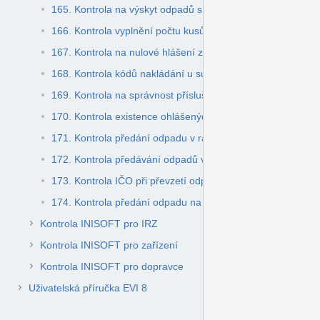
165. Kontrola na výskyt odpadů s kódem nakládání BN30 a
166. Kontrola vyplnění počtu kusů u vybraných autovraků
167. Kontrola na nulové hlášení za IČZ, IČOB
168. Kontrola kódů nakládání u subjektu s IČOB
169. Kontrola na správnost příslušnosti podání nulového hl
170. Kontrola existence ohlášených skladů u původce v Re
171. Kontrola předání odpadu v rámci IČO u původců odpa
172. Kontrola předávání odpadů v rámci IČO – kontrola ka
173. Kontrola IČO při převzetí odpadu na sklad odpadů (u
174. Kontrola předání odpadu na jiné IČO, jehož provozov
Kontrola INISOFT pro IRZ
Kontrola INISOFT pro zařízení
Kontrola INISOFT pro dopravce
Uživatelská příručka EVI 8