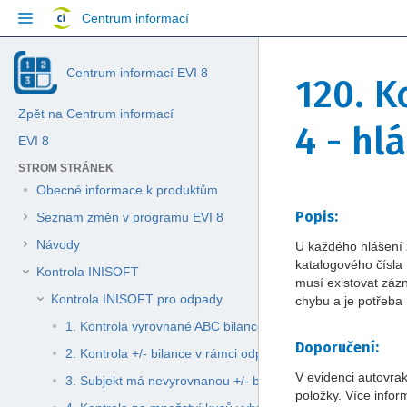
Přejít
Centrum informací
na
obsah
Přeskočit
Jít
Skip
Centrum informací EVI 8
na
na
120. K
to
konec
začátek
breadcrumbs
banneru
banneru
Zpět na Centrum informací
Přejít
4 - hl
na
EVI 8
hlavičku
STROM STRÁNEK
menu
Přejít
Obecné informace k produktům
na
Přejít
Přejít
Popis:
Seznam změn v programu EVI 8
menu
na
na
akcí
Návody
U každého hlášení 
konec
začátek
Přejít
katalogového čísla
metadat
metadat
Kontrola INISOFT
na
musí existovat zázna
rychlé
Kontrola INISOFT pro odpady
chybu a je potřeba 
vyhledávání
1. Kontrola vyrovnané ABC bilance
Doporučení:
2. Kontrola +/- bilance v rámci odpadů vznikajících z autov
V evidenci autovrak
3. Subjekt má nevyrovnanou +/- bilanci odpadů vznikajících
položky. Více info