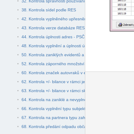
32. Kontrola správnosti používání kódu BN30
38. Kontrola sídel podle RES
42. Kontrola vyplněného upřesnění v případě odpadů jinak
43. Kontrola verze databáze RES
44. Kontrola úplnosti adres - PSČ
48. Kontrola vyplnění a úplnosti údajů Hlášení vyplnil
50. Kontrola zaniklých evidentů a partnerů v evidenci odpa
52. Kontrola záporného množství
60. Kontrola značek autovraků v evidenci odpadů
62. Kontrola +/- bilance v rámci jedné tovární značky
63. Kontrola +/- bilance v rámci skupiny elektroodpadů
64. Kontrola na zaniklé a nevyplněné ZÚJ
66. Kontrola vyplnění typu subjektu u ohlašovatele
67. Kontrola na partnera typu zahraniční subjekt při příjmu
68. Kontrola předání odpadu občanům