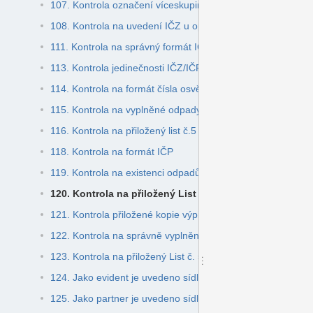
107. Kontrola označení víceskupinové skládky
108. Kontrola na uvedení IČZ u oprávněné osoby
111. Kontrola na správný formát IČZ u ohlašovatele typu 
113. Kontrola jedinečnosti IČZ/IČP + IČZÚJ u partnera
114. Kontrola na formát čísla osvědčení a chybné překate
115. Kontrola na vyplněné odpady, kterými je subjekt zapo
116. Kontrola na přiložený list č.5 - hlášení za systém obce
118. Kontrola na formát IČP
119. Kontrola na existenci odpadů ze zpracování vybranýc
120. Kontrola na přiložený List č. 4 - hlášení za autovr
121. Kontrola přiložené kopie výpisu z bankovního účtu (PDF
122. Kontrola na správně vyplněný list č. 4 - autovraky
123. Kontrola na přiložený List č. 5, pokud se jedná o šrédr
124. Jako evident je uvedeno sídlo
125. Jako partner je uvedeno sídlo